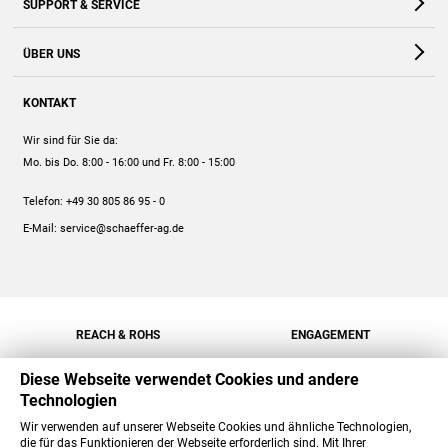
SUPPORT & SERVICE
Webshop
Kontakt
ÜBER UNS
FAQ
Unternehmen
Online-Hilfe
KONTAKT
Historie
Anleitungen
Wir sind für Sie da:
Engagement
Preise
Mo. bis Do. 8:00 - 16:00
und Fr. 8:00 - 15:00
Jobs
Mengenrabatt
Telefon:
+49 30 805 86 95 - 0
Versand
E-Mail:
service@schaeffer-ag.de
REACH & ROHS
ENGAGEMENT
Diese Webseite verwendet Cookies und andere
Technologien
Wir verwenden auf unserer Webseite Cookies und ähnliche Technologien,
die für das Funktionieren der Webseite erforderlich sind. Mit Ihrer