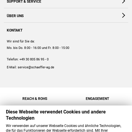
SUPPORT & SERVICE
Webshop
Kontakt
ÜBER UNS
FAQ
Unternehmen
Online-Hilfe
KONTAKT
Historie
Anleitungen
Wir sind für Sie da:
Engagement
Preise
Mo. bis Do. 8:00 - 16:00
und Fr. 8:00 - 15:00
Jobs
Mengenrabatt
Telefon:
+49 30 805 86 95 - 0
Versand
E-Mail:
service@schaeffer-ag.de
REACH & ROHS
ENGAGEMENT
Diese Webseite verwendet Cookies und andere
Technologien
Wir verwenden auf unserer Webseite Cookies und ähnliche Technologien,
die für das Funktionieren der Webseite erforderlich sind. Mit Ihrer