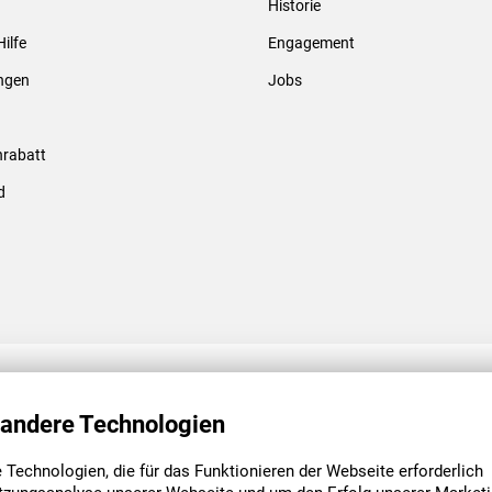
Historie
Gewindebolzen & -hülsen
Hilfe
Engagement
ungen
Jobs
rabatt
d
ENGAGEMENT
UNSERE NIEDE
 andere Technologien
Technologien, die für das Funktionieren der Webseite erforderlich