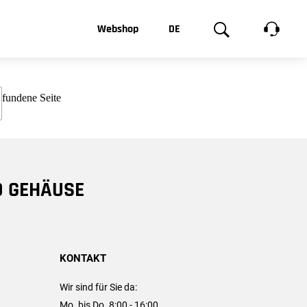
t, was Sie
Webshop
DE
te
Produktgalerie
EN
e
FR
chsen
D GEHÄUSE
KONTAKT
Wir sind für Sie da:
Mo. bis Do. 8:00 - 16:00