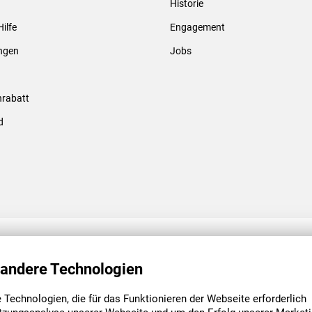
Historie
Gewindebolzen & -hülsen
Hilfe
Engagement
ungen
Jobs
rabatt
d
ENGAGEMENT
UNSERE NIEDE
 andere Technologien
Technologien, die für das Funktionieren der Webseite erforderlich