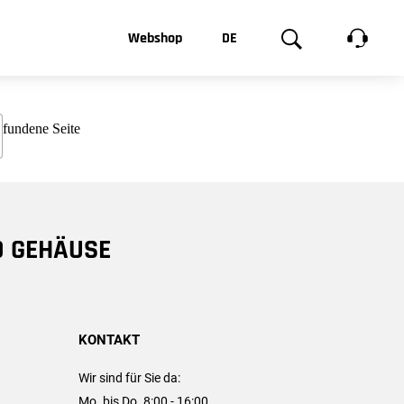
t, was Sie
Webshop
DE
te
Produktgalerie
EN
e
FR
chsen
D GEHÄUSE
KONTAKT
Wir sind für Sie da:
Mo. bis Do. 8:00 - 16:00