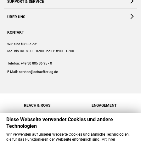
SUPPORT & SERVICE
Webshop
Kontakt
ÜBER UNS
FAQ
Unternehmen
Online-Hilfe
KONTAKT
Historie
Anleitungen
Wir sind für Sie da:
Engagement
Preise
Mo. bis Do. 8:00 - 16:00
und Fr. 8:00 - 15:00
Jobs
Mengenrabatt
Telefon:
+49 30 805 86 95 - 0
Versand
E-Mail:
service@schaeffer-ag.de
REACH & ROHS
ENGAGEMENT
Diese Webseite verwendet Cookies und andere
Technologien
Wir verwenden auf unserer Webseite Cookies und ähnliche Technologien,
die für das Funktionieren der Webseite erforderlich sind. Mit Ihrer