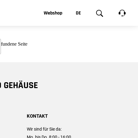
t, was Sie
Webshop
DE
te
Produktgalerie
EN
e
FR
chsen
D GEHÄUSE
KONTAKT
Wir sind für Sie da:
Mo. bis Do. 8:00 - 16:00