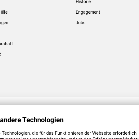
Historie
Gewindebolzen & -hülsen
Hilfe
Engagement
ungen
Jobs
rabatt
d
ENGAGEMENT
UNSERE NIEDE
 andere Technologien
Technologien, die für das Funktionieren der Webseite erforderlich