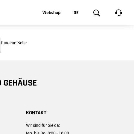
t, was Sie
Webshop
DE
te
Produktgalerie
EN
e
FR
chsen
D GEHÄUSE
KONTAKT
Wir sind für Sie da:
Mo. bis Do. 8:00 - 16:00