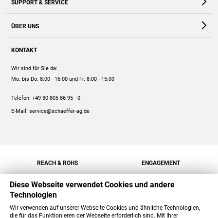
SUPPORT & SERVICE
Webshop
Kontakt
ÜBER UNS
FAQ
Unternehmen
Online-Hilfe
KONTAKT
Historie
Anleitungen
Wir sind für Sie da:
Engagement
Preise
Mo. bis Do. 8:00 - 16:00
und Fr. 8:00 - 15:00
Jobs
Mengenrabatt
Telefon:
+49 30 805 86 95 - 0
Versand
E-Mail:
service@schaeffer-ag.de
REACH & ROHS
ENGAGEMENT
Diese Webseite verwendet Cookies und andere
Technologien
Wir verwenden auf unserer Webseite Cookies und ähnliche Technologien,
die für das Funktionieren der Webseite erforderlich sind. Mit Ihrer