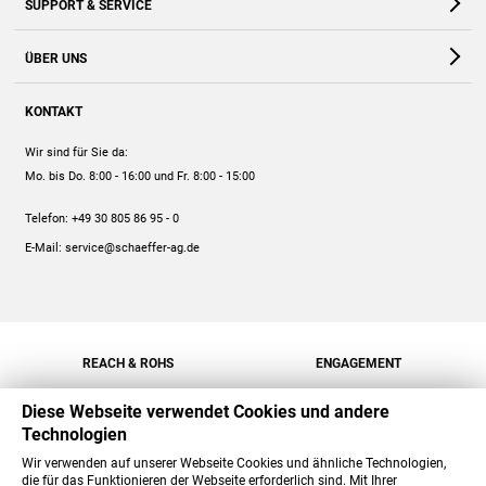
SUPPORT & SERVICE
Webshop
Kontakt
ÜBER UNS
FAQ
Unternehmen
Online-Hilfe
KONTAKT
Historie
Anleitungen
Wir sind für Sie da:
Engagement
Preise
Mo. bis Do. 8:00 - 16:00
und Fr. 8:00 - 15:00
Jobs
Mengenrabatt
Telefon:
+49 30 805 86 95 - 0
Versand
E-Mail:
service@schaeffer-ag.de
REACH & ROHS
ENGAGEMENT
Diese Webseite verwendet Cookies und andere
Technologien
Wir verwenden auf unserer Webseite Cookies und ähnliche Technologien,
die für das Funktionieren der Webseite erforderlich sind. Mit Ihrer