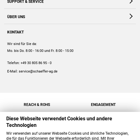
SUPPORT & SERVICE
Webshop
Kontakt
ÜBER UNS
FAQ
Unternehmen
Online-Hilfe
KONTAKT
Historie
Anleitungen
Wir sind für Sie da:
Engagement
Preise
Mo. bis Do. 8:00 - 16:00
und Fr. 8:00 - 15:00
Jobs
Mengenrabatt
Telefon:
+49 30 805 86 95 - 0
Versand
E-Mail:
service@schaeffer-ag.de
REACH & ROHS
ENGAGEMENT
Diese Webseite verwendet Cookies und andere
Technologien
Wir verwenden auf unserer Webseite Cookies und ähnliche Technologien,
die für das Funktionieren der Webseite erforderlich sind. Mit Ihrer