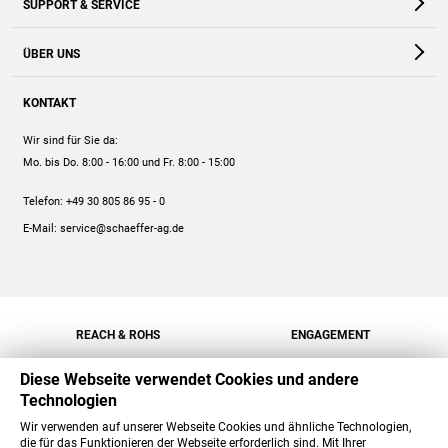
SUPPORT & SERVICE
Webshop
Kontakt
ÜBER UNS
FAQ
Unternehmen
Online-Hilfe
KONTAKT
Historie
Anleitungen
Wir sind für Sie da:
Engagement
Preise
Mo. bis Do. 8:00 - 16:00
und Fr. 8:00 - 15:00
Jobs
Mengenrabatt
Telefon:
+49 30 805 86 95 - 0
Versand
E-Mail:
service@schaeffer-ag.de
REACH & ROHS
ENGAGEMENT
Diese Webseite verwendet Cookies und andere
Technologien
Wir verwenden auf unserer Webseite Cookies und ähnliche Technologien,
die für das Funktionieren der Webseite erforderlich sind. Mit Ihrer