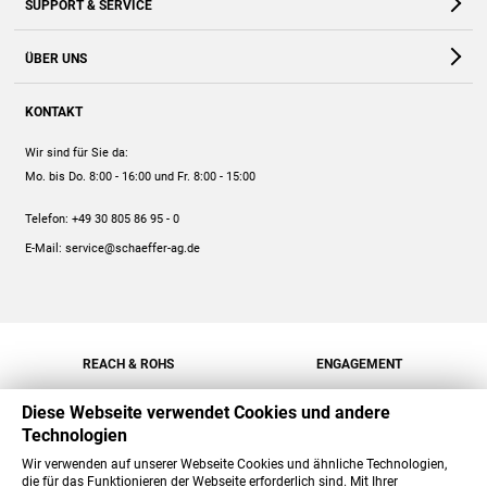
SUPPORT & SERVICE
Webshop
Kontakt
ÜBER UNS
FAQ
Unternehmen
Online-Hilfe
KONTAKT
Historie
Anleitungen
Wir sind für Sie da:
Engagement
Preise
Mo. bis Do. 8:00 - 16:00
und Fr. 8:00 - 15:00
Jobs
Mengenrabatt
Telefon:
+49 30 805 86 95 - 0
Versand
E-Mail:
service@schaeffer-ag.de
REACH & ROHS
ENGAGEMENT
Diese Webseite verwendet Cookies und andere
Technologien
Wir verwenden auf unserer Webseite Cookies und ähnliche Technologien,
die für das Funktionieren der Webseite erforderlich sind. Mit Ihrer