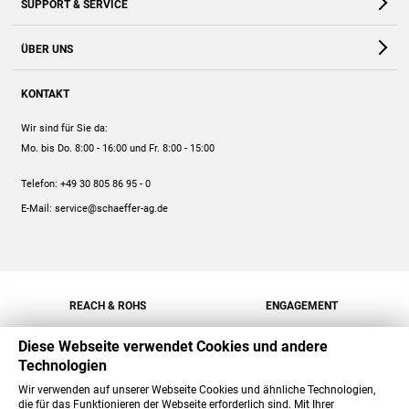
SUPPORT & SERVICE
Webshop
Kontakt
ÜBER UNS
FAQ
Unternehmen
Online-Hilfe
KONTAKT
Historie
Anleitungen
Wir sind für Sie da:
Engagement
Preise
Mo. bis Do. 8:00 - 16:00
und Fr. 8:00 - 15:00
Jobs
Mengenrabatt
Telefon:
+49 30 805 86 95 - 0
Versand
E-Mail:
service@schaeffer-ag.de
REACH & ROHS
ENGAGEMENT
Diese Webseite verwendet Cookies und andere
Technologien
Wir verwenden auf unserer Webseite Cookies und ähnliche Technologien,
die für das Funktionieren der Webseite erforderlich sind. Mit Ihrer