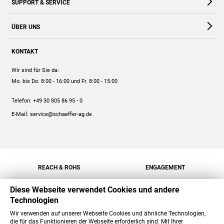
SUPPORT & SERVICE
Webshop
Kontakt
ÜBER UNS
FAQ
Unternehmen
Online-Hilfe
KONTAKT
Historie
Anleitungen
Wir sind für Sie da:
Engagement
Preise
Mo. bis Do. 8:00 - 16:00
und Fr. 8:00 - 15:00
Jobs
Mengenrabatt
Telefon:
+49 30 805 86 95 - 0
Versand
E-Mail:
service@schaeffer-ag.de
REACH & ROHS
ENGAGEMENT
Diese Webseite verwendet Cookies und andere
Technologien
Wir verwenden auf unserer Webseite Cookies und ähnliche Technologien,
die für das Funktionieren der Webseite erforderlich sind. Mit Ihrer