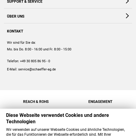
SUPPORT & SERVICE
Webshop
Kontakt
ÜBER UNS
FAQ
Unternehmen
Online-Hilfe
KONTAKT
Historie
Anleitungen
Wir sind für Sie da:
Engagement
Preise
Mo. bis Do. 8:00 - 16:00
und Fr. 8:00 - 15:00
Jobs
Mengenrabatt
Telefon:
+49 30 805 86 95 - 0
Versand
E-Mail:
service@schaeffer-ag.de
REACH & ROHS
ENGAGEMENT
Diese Webseite verwendet Cookies und andere
Technologien
Wir verwenden auf unserer Webseite Cookies und ähnliche Technologien,
die für das Funktionieren der Webseite erforderlich sind. Mit Ihrer