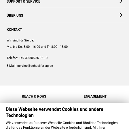
SUPPORT & SERVICE
Webshop
Kontakt
ÜBER UNS
FAQ
Unternehmen
Online-Hilfe
KONTAKT
Historie
Anleitungen
Wir sind für Sie da:
Engagement
Preise
Mo. bis Do. 8:00 - 16:00
und Fr. 8:00 - 15:00
Jobs
Mengenrabatt
Telefon:
+49 30 805 86 95 - 0
Versand
E-Mail:
service@schaeffer-ag.de
REACH & ROHS
ENGAGEMENT
Diese Webseite verwendet Cookies und andere
Technologien
Wir verwenden auf unserer Webseite Cookies und ähnliche Technologien,
die für das Funktionieren der Webseite erforderlich sind. Mit Ihrer