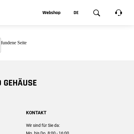
t, was Sie
Webshop
DE
te
Produktgalerie
EN
e
FR
chsen
D GEHÄUSE
KONTAKT
Wir sind für Sie da:
Mo. bis Do. 8:00 - 16:00