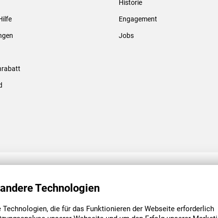
Historie
Gewindebolzen & -hülsen
Hilfe
Engagement
ungen
Jobs
rabatt
d
ENGAGEMENT
UNSERE NIEDE
 andere Technologien
Technologien, die für das Funktionieren der Webseite erforderlich