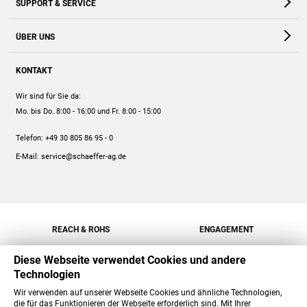
SUPPORT & SERVICE
Webshop
Kontakt
ÜBER UNS
FAQ
Unternehmen
Online-Hilfe
KONTAKT
Historie
Anleitungen
Wir sind für Sie da:
Engagement
Preise
Mo. bis Do. 8:00 - 16:00
und Fr. 8:00 - 15:00
Jobs
Mengenrabatt
Telefon:
+49 30 805 86 95 - 0
Versand
E-Mail:
service@schaeffer-ag.de
REACH & ROHS
ENGAGEMENT
Diese Webseite verwendet Cookies und andere
Technologien
Wir verwenden auf unserer Webseite Cookies und ähnliche Technologien,
die für das Funktionieren der Webseite erforderlich sind. Mit Ihrer