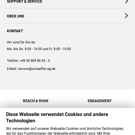
SUPPORT & SERVICE
Webshop
Kontakt
ÜBER UNS
FAQ
Unternehmen
Online-Hilfe
KONTAKT
Historie
Anleitungen
Wir sind für Sie da:
Engagement
Preise
Mo. bis Do. 8:00 - 16:00
und Fr. 8:00 - 15:00
Jobs
Mengenrabatt
Telefon:
+49 30 805 86 95 - 0
Versand
E-Mail:
service@schaeffer-ag.de
REACH & ROHS
ENGAGEMENT
Diese Webseite verwendet Cookies und andere
Technologien
Wir verwenden auf unserer Webseite Cookies und ähnliche Technologien,
die für das Funktionieren der Webseite erforderlich sind. Mit Ihrer