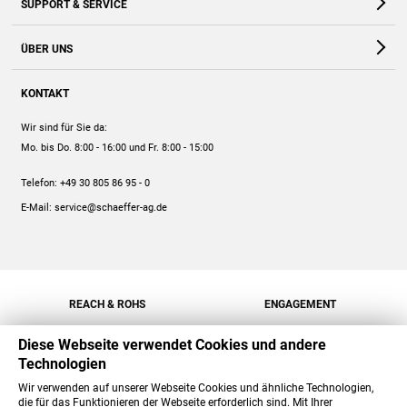
SUPPORT & SERVICE
Webshop
Kontakt
ÜBER UNS
FAQ
Unternehmen
Online-Hilfe
KONTAKT
Historie
Anleitungen
Wir sind für Sie da:
Engagement
Preise
Mo. bis Do. 8:00 - 16:00
und Fr. 8:00 - 15:00
Jobs
Mengenrabatt
Telefon:
+49 30 805 86 95 - 0
Versand
E-Mail:
service@schaeffer-ag.de
REACH & ROHS
ENGAGEMENT
Diese Webseite verwendet Cookies und andere
Technologien
Wir verwenden auf unserer Webseite Cookies und ähnliche Technologien,
die für das Funktionieren der Webseite erforderlich sind. Mit Ihrer