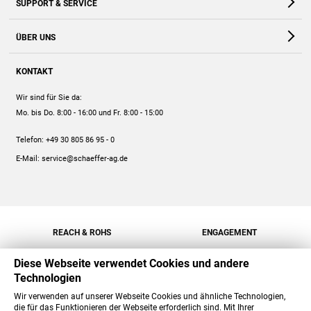
SUPPORT & SERVICE
Webshop
Kontakt
ÜBER UNS
FAQ
Unternehmen
Online-Hilfe
KONTAKT
Historie
Anleitungen
Wir sind für Sie da:
Engagement
Preise
Mo. bis Do. 8:00 - 16:00
und Fr. 8:00 - 15:00
Jobs
Mengenrabatt
Telefon:
+49 30 805 86 95 - 0
Versand
E-Mail:
service@schaeffer-ag.de
REACH & ROHS
ENGAGEMENT
Diese Webseite verwendet Cookies und andere
Technologien
Wir verwenden auf unserer Webseite Cookies und ähnliche Technologien,
die für das Funktionieren der Webseite erforderlich sind. Mit Ihrer