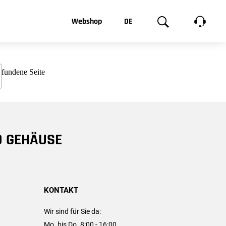
t, was Sie
Webshop
DE
te
Produktgalerie
EN
e
FR
chsen
D GEHÄUSE
KONTAKT
Wir sind für Sie da:
Mo. bis Do. 8:00 - 16:00