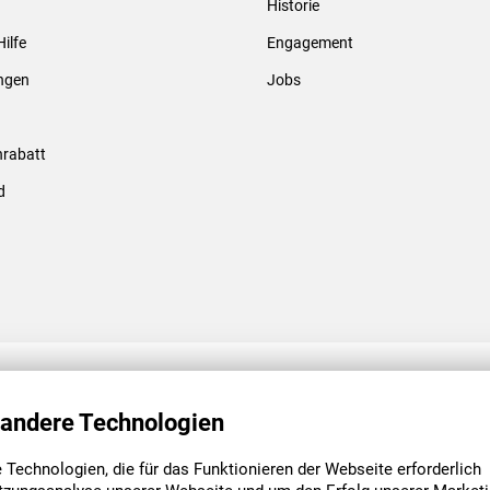
Historie
Gewindebolzen & -hülsen
Hilfe
Engagement
ungen
Jobs
rabatt
d
ENGAGEMENT
UNSERE NIEDE
 andere Technologien
Technologien, die für das Funktionieren der Webseite erforderlich