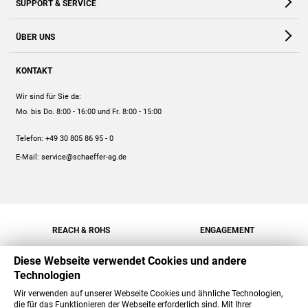
SUPPORT & SERVICE
Webshop
Kontakt
ÜBER UNS
FAQ
Unternehmen
Online-Hilfe
KONTAKT
Historie
Anleitungen
Wir sind für Sie da:
Engagement
Preise
Mo. bis Do. 8:00 - 16:00
und Fr. 8:00 - 15:00
Jobs
Mengenrabatt
Telefon:
+49 30 805 86 95 - 0
Versand
E-Mail:
service@schaeffer-ag.de
REACH & ROHS
ENGAGEMENT
Diese Webseite verwendet Cookies und andere
Technologien
Wir verwenden auf unserer Webseite Cookies und ähnliche Technologien,
die für das Funktionieren der Webseite erforderlich sind. Mit Ihrer