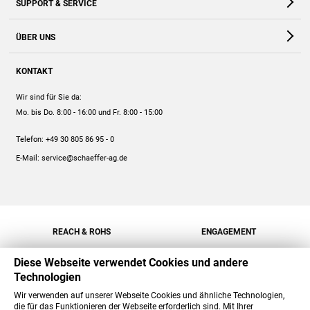
SUPPORT & SERVICE
Webshop
Kontakt
ÜBER UNS
FAQ
Unternehmen
Online-Hilfe
KONTAKT
Historie
Anleitungen
Wir sind für Sie da:
Engagement
Preise
Mo. bis Do. 8:00 - 16:00
und Fr. 8:00 - 15:00
Jobs
Mengenrabatt
Telefon:
+49 30 805 86 95 - 0
Versand
E-Mail:
service@schaeffer-ag.de
REACH & ROHS
ENGAGEMENT
Diese Webseite verwendet Cookies und andere
Technologien
Wir verwenden auf unserer Webseite Cookies und ähnliche Technologien,
die für das Funktionieren der Webseite erforderlich sind. Mit Ihrer