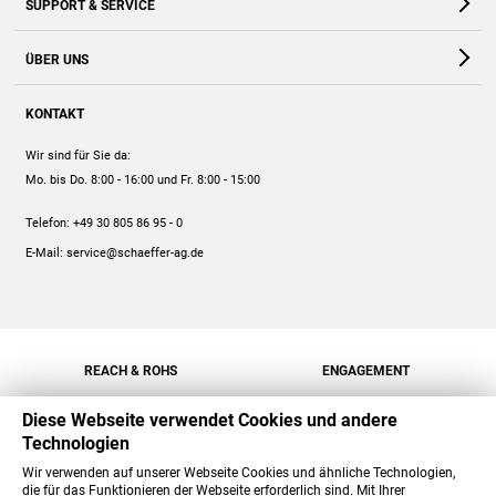
SUPPORT & SERVICE
Webshop
Kontakt
ÜBER UNS
FAQ
Unternehmen
Online-Hilfe
KONTAKT
Historie
Anleitungen
Wir sind für Sie da:
Engagement
Preise
Mo. bis Do. 8:00 - 16:00
und Fr. 8:00 - 15:00
Jobs
Mengenrabatt
Telefon:
+49 30 805 86 95 - 0
Versand
E-Mail:
service@schaeffer-ag.de
REACH & ROHS
ENGAGEMENT
Diese Webseite verwendet Cookies und andere
Technologien
Wir verwenden auf unserer Webseite Cookies und ähnliche Technologien,
die für das Funktionieren der Webseite erforderlich sind. Mit Ihrer