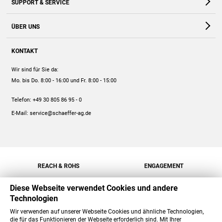
SUPPORT & SERVICE
Webshop
Kontakt
ÜBER UNS
FAQ
Unternehmen
Online-Hilfe
KONTAKT
Historie
Anleitungen
Wir sind für Sie da:
Engagement
Preise
Mo. bis Do. 8:00 - 16:00
und Fr. 8:00 - 15:00
Jobs
Mengenrabatt
Telefon:
+49 30 805 86 95 - 0
Versand
E-Mail:
service@schaeffer-ag.de
REACH & ROHS
ENGAGEMENT
Diese Webseite verwendet Cookies und andere
Technologien
Wir verwenden auf unserer Webseite Cookies und ähnliche Technologien,
die für das Funktionieren der Webseite erforderlich sind. Mit Ihrer