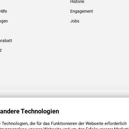
Historie
Gewindebolzen & -hülsen
Hilfe
Engagement
ungen
Jobs
rabatt
d
ENGAGEMENT
UNSERE NIEDE
 andere Technologien
Technologien, die für das Funktionieren der Webseite erforderlich