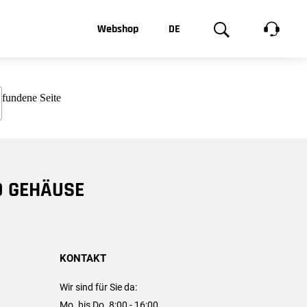
t, was Sie
Webshop
DE
te
Produktgalerie
EN
e
FR
chsen
D GEHÄUSE
KONTAKT
Wir sind für Sie da:
Mo. bis Do. 8:00 - 16:00