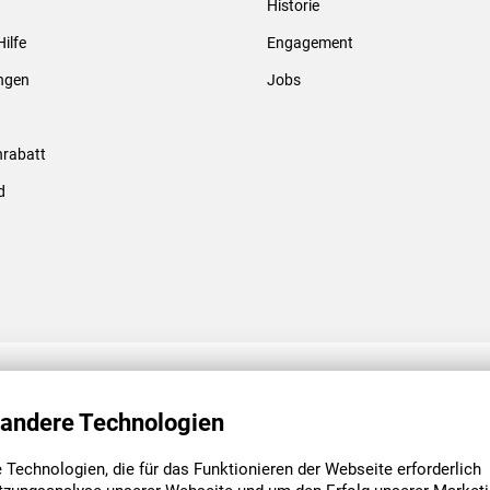
Historie
Gewindebolzen & -hülsen
Hilfe
Engagement
ungen
Jobs
rabatt
d
ENGAGEMENT
UNSERE NIEDE
 andere Technologien
Technologien, die für das Funktionieren der Webseite erforderlich