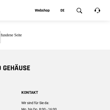
t, was Sie
Webshop
DE
te
Produktgalerie
EN
e
FR
chsen
D GEHÄUSE
KONTAKT
Wir sind für Sie da:
Mo. bis Do. 8:00 - 16:00