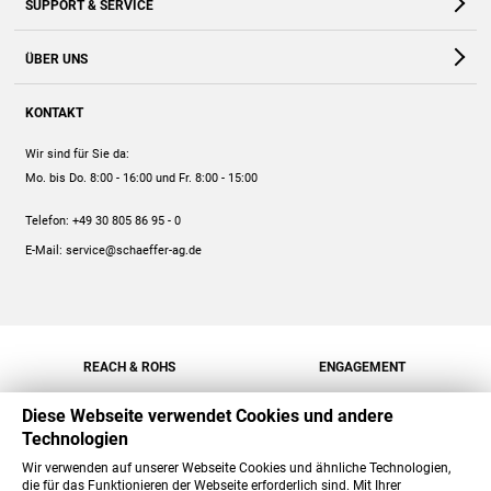
SUPPORT & SERVICE
Webshop
Kontakt
ÜBER UNS
FAQ
Unternehmen
Online-Hilfe
KONTAKT
Historie
Anleitungen
Wir sind für Sie da:
Engagement
Preise
Mo. bis Do. 8:00 - 16:00
und Fr. 8:00 - 15:00
Jobs
Mengenrabatt
Telefon:
+49 30 805 86 95 - 0
Versand
E-Mail:
service@schaeffer-ag.de
REACH & ROHS
ENGAGEMENT
Diese Webseite verwendet Cookies und andere
Technologien
Wir verwenden auf unserer Webseite Cookies und ähnliche Technologien,
die für das Funktionieren der Webseite erforderlich sind. Mit Ihrer