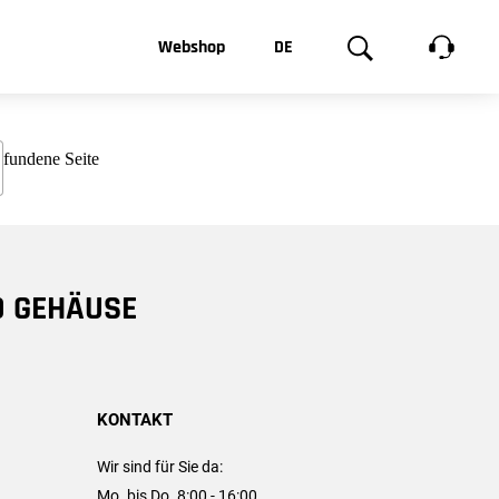
t, was Sie
Webshop
DE
te
Produktgalerie
EN
e
FR
chsen
D GEHÄUSE
KONTAKT
Wir sind für Sie da:
Mo. bis Do. 8:00 - 16:00