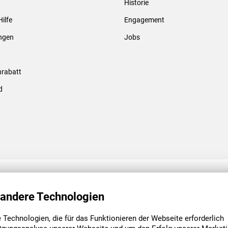
Historie
Gewindebolzen & -hülsen
Hilfe
Engagement
ungen
Jobs
rabatt
d
ENGAGEMENT
UNSERE NIEDE
 andere Technologien
Technologien, die für das Funktionieren der Webseite erforderlich