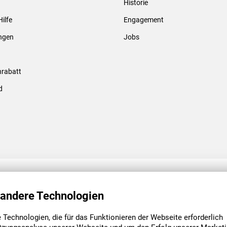
Historie
Gewindebolzen & -hülsen
Hilfe
Engagement
ungen
Jobs
rabatt
d
ENGAGEMENT
UNSERE NIEDE
 andere Technologien
Technologien, die für das Funktionieren der Webseite erforderlich