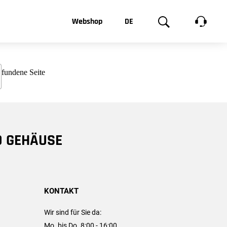
t, was Sie
Webshop
DE
te
Produktgalerie
EN
e
FR
chsen
D GEHÄUSE
KONTAKT
Wir sind für Sie da:
Mo. bis Do. 8:00 - 16:00