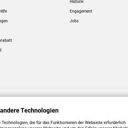
Historie
Gewindebolzen & -hülsen
Hilfe
Engagement
ungen
Jobs
rabatt
d
ENGAGEMENT
UNSERE NIEDE
 andere Technologien
Technologien, die für das Funktionieren der Webseite erforderlich