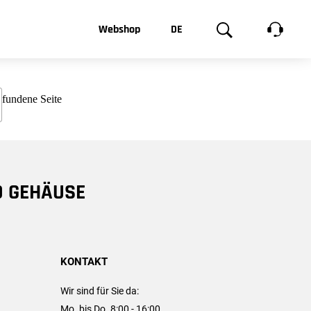
t, was Sie
Webshop
DE
te
Produktgalerie
EN
e
FR
chsen
D GEHÄUSE
KONTAKT
Wir sind für Sie da:
Mo. bis Do. 8:00 - 16:00