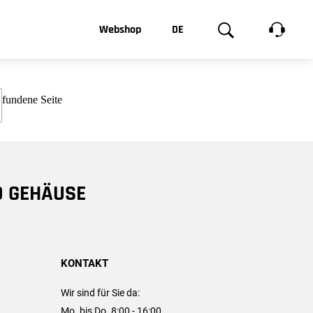
t, was Sie
Webshop
DE
te
Produktgalerie
EN
e
FR
chsen
D GEHÄUSE
KONTAKT
Wir sind für Sie da:
Mo. bis Do. 8:00 - 16:00