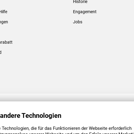
Historie
Gewindebolzen & -hülsen
Hilfe
Engagement
ungen
Jobs
rabatt
d
ENGAGEMENT
UNSERE NIEDE
 andere Technologien
Technologien, die für das Funktionieren der Webseite erforderlich