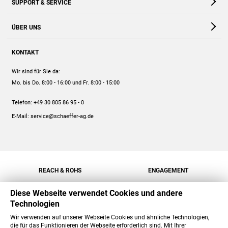
SUPPORT & SERVICE
Webshop
Kontakt
ÜBER UNS
FAQ
Unternehmen
Online-Hilfe
KONTAKT
Historie
Anleitungen
Wir sind für Sie da:
Engagement
Preise
Mo. bis Do. 8:00 - 16:00
und Fr. 8:00 - 15:00
Jobs
Mengenrabatt
Telefon:
+49 30 805 86 95 - 0
Versand
E-Mail:
service@schaeffer-ag.de
REACH & ROHS
ENGAGEMENT
Diese Webseite verwendet Cookies und andere
Technologien
Wir verwenden auf unserer Webseite Cookies und ähnliche Technologien,
die für das Funktionieren der Webseite erforderlich sind. Mit Ihrer