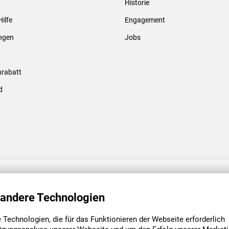
Historie
Gewindebolzen & -hülsen
Hilfe
Engagement
ungen
Jobs
rabatt
d
ENGAGEMENT
UNSERE NIEDE
 andere Technologien
Technologien, die für das Funktionieren der Webseite erforderlich