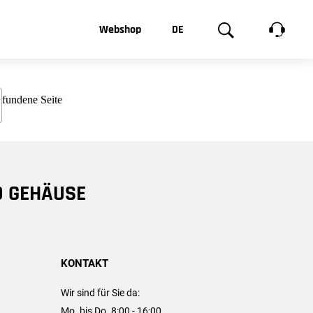
t, was Sie
Webshop
DE
te
Produktgalerie
EN
e
FR
chsen
D GEHÄUSE
KONTAKT
Wir sind für Sie da:
Mo. bis Do. 8:00 - 16:00