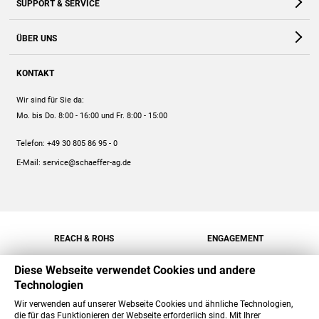
SUPPORT & SERVICE
Webshop
Kontakt
ÜBER UNS
FAQ
Unternehmen
Online-Hilfe
KONTAKT
Historie
Anleitungen
Wir sind für Sie da:
Engagement
Preise
Mo. bis Do. 8:00 - 16:00
und Fr. 8:00 - 15:00
Jobs
Mengenrabatt
Telefon:
+49 30 805 86 95 - 0
Versand
E-Mail:
service@schaeffer-ag.de
REACH & ROHS
ENGAGEMENT
Diese Webseite verwendet Cookies und andere
Technologien
Wir verwenden auf unserer Webseite Cookies und ähnliche Technologien,
die für das Funktionieren der Webseite erforderlich sind. Mit Ihrer