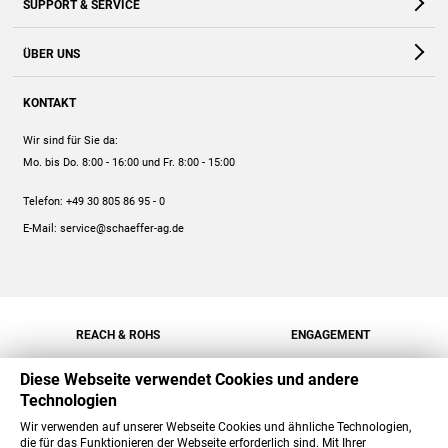
SUPPORT & SERVICE
Webshop
Kontakt
ÜBER UNS
FAQ
Unternehmen
Online-Hilfe
KONTAKT
Historie
Anleitungen
Wir sind für Sie da:
Engagement
Preise
Mo. bis Do. 8:00 - 16:00
und Fr. 8:00 - 15:00
Jobs
Mengenrabatt
Telefon:
+49 30 805 86 95 - 0
Versand
E-Mail:
service@schaeffer-ag.de
REACH & ROHS
ENGAGEMENT
Diese Webseite verwendet Cookies und andere
Technologien
Wir verwenden auf unserer Webseite Cookies und ähnliche Technologien,
die für das Funktionieren der Webseite erforderlich sind. Mit Ihrer