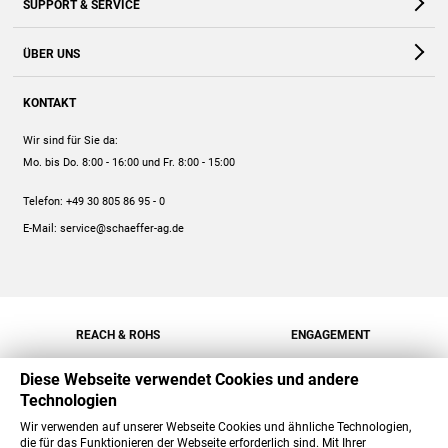
SUPPORT & SERVICE
Webshop
Kontakt
ÜBER UNS
FAQ
Unternehmen
Online-Hilfe
KONTAKT
Historie
Anleitungen
Wir sind für Sie da:
Engagement
Preise
Mo. bis Do. 8:00 - 16:00
und Fr. 8:00 - 15:00
Jobs
Mengenrabatt
Telefon:
+49 30 805 86 95 - 0
Versand
E-Mail:
service@schaeffer-ag.de
REACH & ROHS
ENGAGEMENT
Diese Webseite verwendet Cookies und andere
Technologien
Wir verwenden auf unserer Webseite Cookies und ähnliche Technologien,
die für das Funktionieren der Webseite erforderlich sind. Mit Ihrer