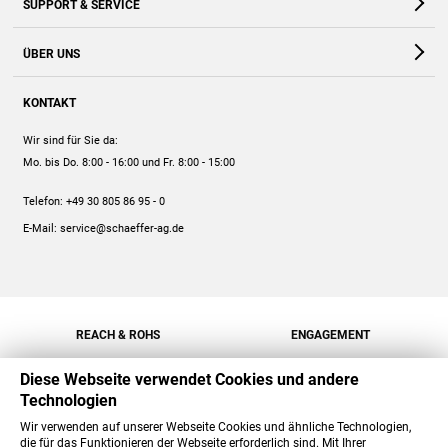
SUPPORT & SERVICE
Webshop
Kontakt
ÜBER UNS
FAQ
Unternehmen
Online-Hilfe
KONTAKT
Historie
Anleitungen
Wir sind für Sie da:
Engagement
Preise
Mo. bis Do. 8:00 - 16:00
und Fr. 8:00 - 15:00
Jobs
Mengenrabatt
Telefon:
+49 30 805 86 95 - 0
Versand
E-Mail:
service@schaeffer-ag.de
REACH & ROHS
ENGAGEMENT
Diese Webseite verwendet Cookies und andere
Technologien
Wir verwenden auf unserer Webseite Cookies und ähnliche Technologien,
die für das Funktionieren der Webseite erforderlich sind. Mit Ihrer