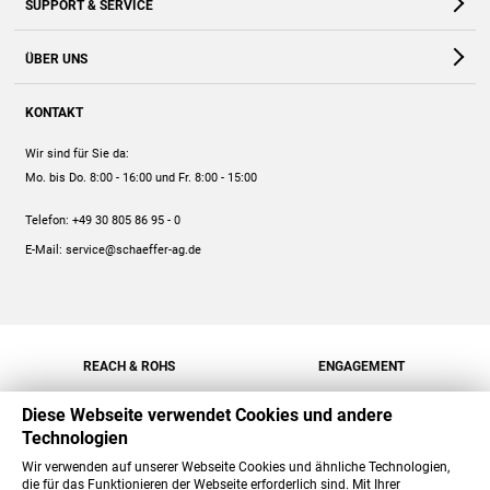
SUPPORT & SERVICE
Webshop
Kontakt
ÜBER UNS
FAQ
Unternehmen
Online-Hilfe
KONTAKT
Historie
Anleitungen
Wir sind für Sie da:
Engagement
Preise
Mo. bis Do. 8:00 - 16:00
und Fr. 8:00 - 15:00
Jobs
Mengenrabatt
Telefon:
+49 30 805 86 95 - 0
Versand
E-Mail:
service@schaeffer-ag.de
REACH & ROHS
ENGAGEMENT
Diese Webseite verwendet Cookies und andere
Technologien
Wir verwenden auf unserer Webseite Cookies und ähnliche Technologien,
die für das Funktionieren der Webseite erforderlich sind. Mit Ihrer