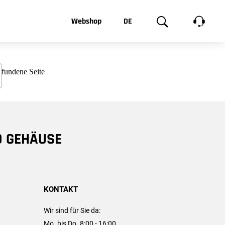
t, was Sie
Webshop
DE
te
Produktgalerie
EN
e
FR
chsen
D GEHÄUSE
KONTAKT
Wir sind für Sie da:
Mo. bis Do. 8:00 - 16:00