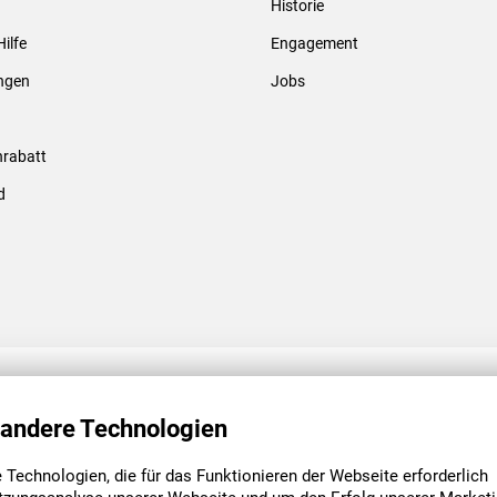
Historie
Gewindebolzen & -hülsen
Hilfe
Engagement
ungen
Jobs
rabatt
d
ENGAGEMENT
UNSERE NIEDE
 andere Technologien
Technologien, die für das Funktionieren der Webseite erforderlich