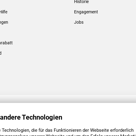
Historie
Gewindebolzen & -hülsen
Hilfe
Engagement
ungen
Jobs
rabatt
d
ENGAGEMENT
UNSERE NIEDE
 andere Technologien
Technologien, die für das Funktionieren der Webseite erforderlich