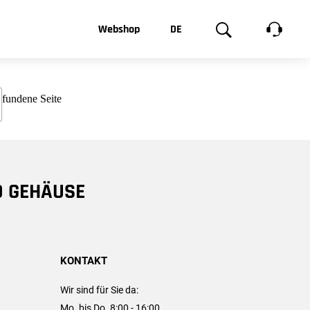
t, was Sie
Webshop
DE
te
Produktgalerie
EN
e
FR
chsen
D GEHÄUSE
KONTAKT
Wir sind für Sie da:
Mo. bis Do. 8:00 - 16:00