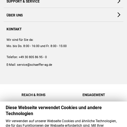
SUPPORT & SERVICE
Webshop
Kontakt
ÜBER UNS
FAQ
Unternehmen
Online-Hilfe
KONTAKT
Historie
Anleitungen
Wir sind für Sie da:
Engagement
Preise
Mo. bis Do. 8:00 - 16:00
und Fr. 8:00 - 15:00
Jobs
Mengenrabatt
Telefon:
+49 30 805 86 95 - 0
Versand
E-Mail:
service@schaeffer-ag.de
REACH & ROHS
ENGAGEMENT
Diese Webseite verwendet Cookies und andere
Technologien
Wir verwenden auf unserer Webseite Cookies und ähnliche Technologien,
die für das Funktionieren der Webseite erforderlich sind. Mit Ihrer