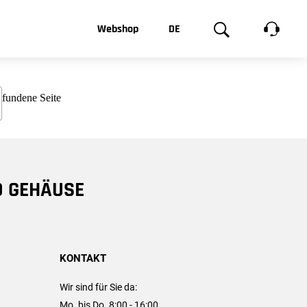
t, was Sie
Webshop
DE
te
Produktgalerie
EN
e
FR
chsen
D GEHÄUSE
KONTAKT
Wir sind für Sie da:
Mo. bis Do. 8:00 - 16:00