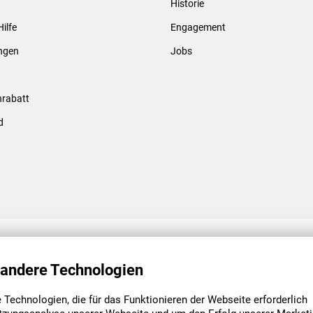
Historie
Gewindebolzen & -hülsen
Hilfe
Engagement
ungen
Jobs
rabatt
d
ENGAGEMENT
UNSERE NIEDE
 andere Technologien
Technologien, die für das Funktionieren der Webseite erforderlich