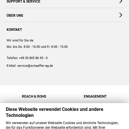
SUPPORT & SERVICE
Webshop
Kontakt
ÜBER UNS
FAQ
Unternehmen
Online-Hilfe
KONTAKT
Historie
Anleitungen
Wir sind für Sie da:
Engagement
Preise
Mo. bis Do. 8:00 - 16:00
und Fr. 8:00 - 15:00
Jobs
Mengenrabatt
Telefon:
+49 30 805 86 95 - 0
Versand
E-Mail:
service@schaeffer-ag.de
REACH & ROHS
ENGAGEMENT
Diese Webseite verwendet Cookies und andere
Technologien
Wir verwenden auf unserer Webseite Cookies und ähnliche Technologien,
die für das Funktionieren der Webseite erforderlich sind. Mit Ihrer