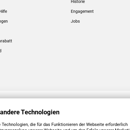
Historie
Gewindebolzen & -hülsen
Hilfe
Engagement
ungen
Jobs
rabatt
d
ENGAGEMENT
UNSERE NIEDE
 andere Technologien
Technologien, die für das Funktionieren der Webseite erforderlich