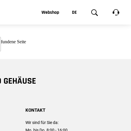
t, was Sie
Webshop
DE
te
Produktgalerie
EN
e
FR
chsen
D GEHÄUSE
KONTAKT
Wir sind für Sie da:
Mo. bis Do. 8:00 - 16:00