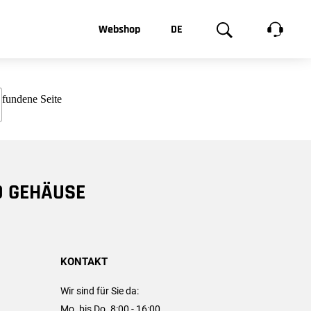
t, was Sie
Webshop
DE
te
Produktgalerie
EN
e
FR
chsen
D GEHÄUSE
KONTAKT
Wir sind für Sie da:
Mo. bis Do. 8:00 - 16:00