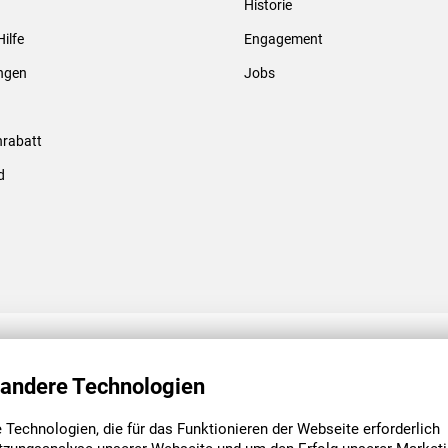
Historie
Gewindebolzen & -hülsen
Hilfe
Engagement
ungen
Jobs
rabatt
d
ENGAGEMENT
UNSERE NIEDE
 andere Technologien
Technologien, die für das Funktionieren der Webseite erforderlich