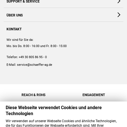
SUPPORT & SERVICE
Webshop
Kontakt
ÜBER UNS
FAQ
Unternehmen
Online-Hilfe
KONTAKT
Historie
Anleitungen
Wir sind für Sie da:
Engagement
Preise
Mo. bis Do. 8:00 - 16:00
und Fr. 8:00 - 15:00
Jobs
Mengenrabatt
Telefon:
+49 30 805 86 95 - 0
Versand
E-Mail:
service@schaeffer-ag.de
REACH & ROHS
ENGAGEMENT
Diese Webseite verwendet Cookies und andere
Technologien
Wir verwenden auf unserer Webseite Cookies und ähnliche Technologien,
die für das Funktionieren der Webseite erforderlich sind. Mit Ihrer