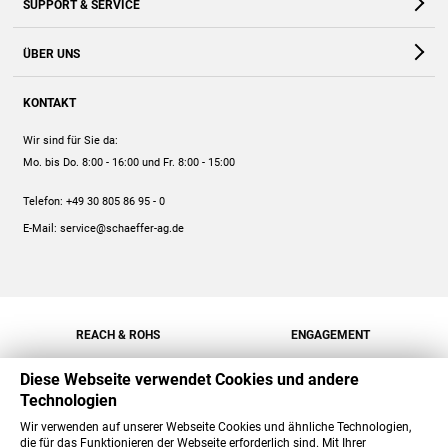
SUPPORT & SERVICE
Webshop
Kontakt
ÜBER UNS
FAQ
Unternehmen
Online-Hilfe
KONTAKT
Historie
Anleitungen
Wir sind für Sie da:
Engagement
Preise
Mo. bis Do. 8:00 - 16:00
und Fr. 8:00 - 15:00
Jobs
Mengenrabatt
Telefon:
+49 30 805 86 95 - 0
Versand
E-Mail:
service@schaeffer-ag.de
REACH & ROHS
ENGAGEMENT
Diese Webseite verwendet Cookies und andere
Technologien
Wir verwenden auf unserer Webseite Cookies und ähnliche Technologien,
die für das Funktionieren der Webseite erforderlich sind. Mit Ihrer