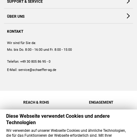
SUPPORT & SERVICE
Webshop
Kontakt
ÜBER UNS
FAQ
Unternehmen
Online-Hilfe
KONTAKT
Historie
Anleitungen
Wir sind für Sie da:
Engagement
Preise
Mo. bis Do. 8:00 - 16:00
und Fr. 8:00 - 15:00
Jobs
Mengenrabatt
Telefon:
+49 30 805 86 95 - 0
Versand
E-Mail:
service@schaeffer-ag.de
REACH & ROHS
ENGAGEMENT
Diese Webseite verwendet Cookies und andere
Technologien
Wir verwenden auf unserer Webseite Cookies und ähnliche Technologien,
die für das Funktionieren der Webseite erforderlich sind. Mit Ihrer